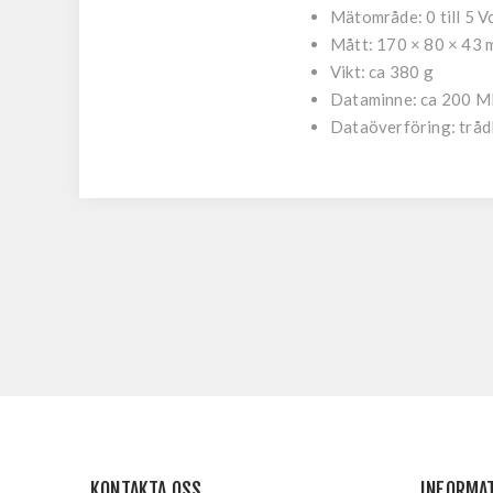
Mätområde: 0 till 5 V
Mått: 170 × 80 × 43
Vikt: ca 380 g
Dataminne: ca 200 
Dataöverföring: trådl
KONTAKTA OSS
INFORMA