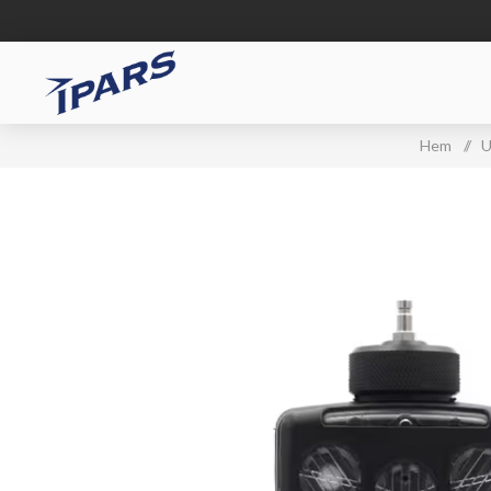
Hem
/
U