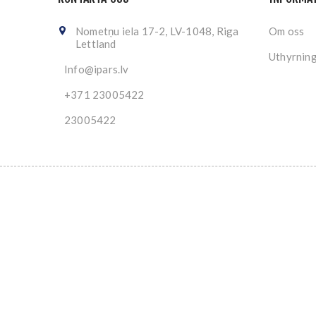
Nometņu iela 17-2, LV-1048, Riga
Om oss
Lettland
Uthyrnin
Info@ipars.lv
+371 23005422
23005422