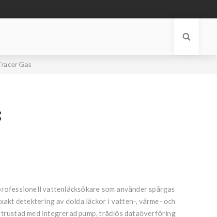
Tracer Gas
S
professionell vattenläcksökare som använder spårgas
exakt detektering av dolda läckor i vatten-, värme- och
utrustad med integrerad pump, trådlös dataöverföring