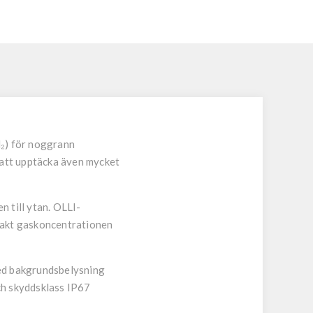
N₂) för noggrann
 att upptäcka även mycket
n till ytan. OLLI-
xakt gaskoncentrationen
med bakgrundsbelysning
och skyddsklass IP67