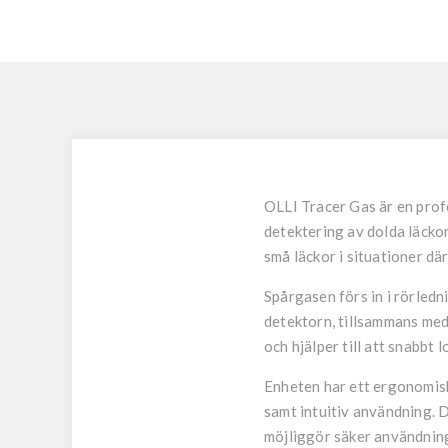
OLLI Tracer Gas är en prof
detektering av dolda läcko
små läckor i situationer där
Spårgasen förs in i rörledn
detektorn, tillsammans me
och hjälper till att snabbt l
Enheten har ett ergonomis
samt intuitiv användning. D
möjliggör säker användning