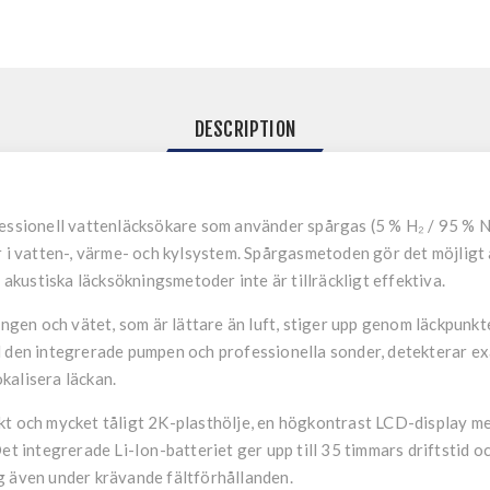
DESCRIPTION
essionell vattenläcksökare som använder spårgas (5 % H₂ / 95 % 
r i vatten-, värme- och kylsystem. Spårgasmetoden gör det möjligt
 akustiska läcksökningsmetoder inte är tillräckligt effektiva.
ingen och vätet, som är lättare än luft, stiger upp genom läckpunkte
d den integrerade pumpen och professionella sonder, detekterar e
okalisera läckan.
kt och mycket tåligt 2K-plasthölje, en högkontrast LCD-display 
et integrerade Li-Ion-batteriet ger upp till 35 timmars driftstid 
 även under krävande fältförhållanden.