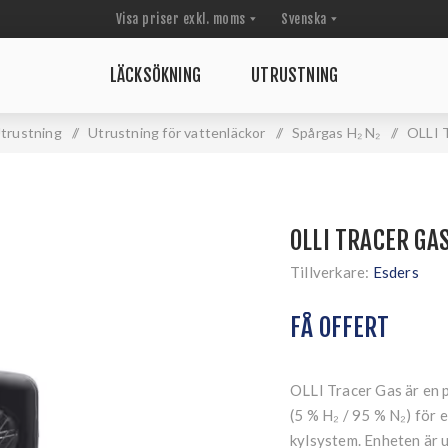
LÄCKSÖKNING
UTRUSTNING
trustning
/
Utrustning för vattenläckor
/
Spårgas H₂ N₂
/
OLLI 
OLLI TRACER GA
Tillverkare:
Esders
FÅ OFFERT
OLLI Tracer Gas är en 
(5 % H₂ / 95 % N₂) för 
kylsystem. Enheten är 