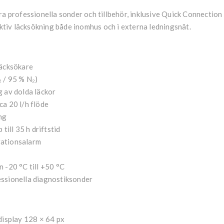
ra professionella sonder och tillbehör, inklusive Quick Connectio
ektiv läcksökning både inomhus och i externa ledningsnät.
läcksökare
 / 95 % N₂)
 av dolda läckor
a 20 l/h flöde
ng
till 35 h driftstid
brationsalarm
 -20 °C till +50 °C
ssionella diagnostiksonder
display 128 × 64 px