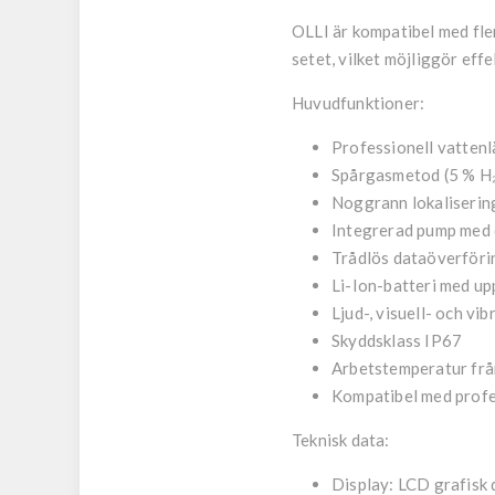
OLLI är kompatibel med fle
setet, vilket möjliggör eff
Huvudfunktioner:
Professionell vatten
Spårgasmetod (5 % H₂
Noggrann lokalisering
Integrerad pump med c
Trådlös dataöverföri
Li-Ion-batteri med upp 
Ljud-, visuell- och vi
Skyddsklass IP67
Arbetstemperatur från
Kompatibel med profe
Teknisk data:
Display: LCD grafisk 