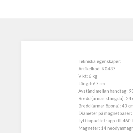
Tekniska egenskaper:
Artikelkod: K0437
Vikt: 6 kg
Längd: 67 cm
Avstånd mellan handtag: 9
Bredd (armar stängda): 24
Bredd (armar öppna): 43 c
Diameter på magnetbaser:
Lyftkapacitet: upp till 460 
Magneter: 14 neodymmag