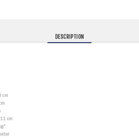
DESCRIPTION
0 cm
 cm
m
 11 cm
kg*
neter