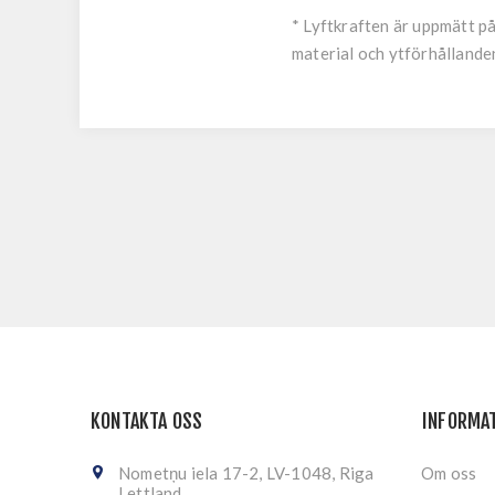
* Lyftkraften är uppmätt p
material och ytförhållande
KONTAKTA OSS
INFORMA
Nometņu iela 17-2, LV-1048, Riga
Om oss
Lettland