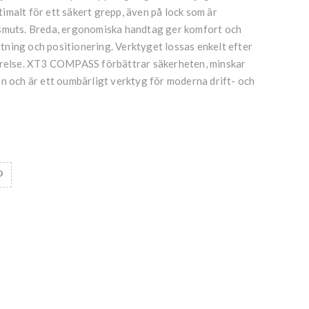
malt för ett säkert grepp, även på lock som är
smuts. Breda, ergonomiska handtag ger komfort och
yttning och positionering. Verktyget lossas enkelt efter
örelse. XT3 COMPASS förbättrar säkerheten, minskar
n och är ett oumbärligt verktyg för moderna drift- och