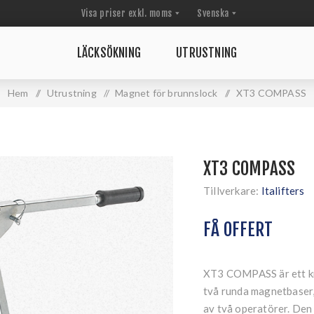
LÄCKSÖKNING
UTRUSTNING
Hem
/
Utrustning
/
Magnet för brunnslock
/
XT3 COMPASS
XT3 COMPASS
Tillverkare:
Italifters
FÅ OFFERT
XT3 COMPASS är ett kra
två runda magnetbaser,
av två operatörer. Den