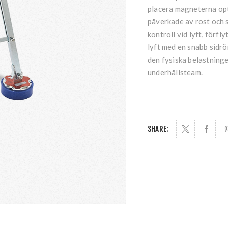
placera magneterna opti
påverkade av rost och 
kontroll vid lyft, förfl
lyft med en snabb sidr
den fysiska belastninge
underhållsteam.
SHARE: