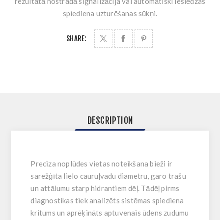
rezultātā nostrādā signalizācija vai automātiski ieslēdzas
spiediena uzturēšanas sūkņi.
SHARE:
DESCRIPTION
Precīza noplūdes vietas noteikšana bieži ir
sarežģīta lielo cauruļvadu diametru, garo trašu
un attālumu starp hidrantiem dēļ. Tādēļ pirms
diagnostikas tiek analizēts sistēmas spiediena
kritums un aprēķināts aptuvenais ūdens zudumu