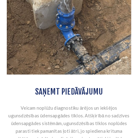
SAŅEMT PIEDĀVĀJUMU
Veicam noplūžu diagnostiku ārējos un iekšējos
ugunsdzēsības ūdensapgādes tīklos. Atšķirībā no sadzīves
ūdensapgādes sistēmām, ugunsdzēsības tīklos noplūdes
parasti tiek pamanītas ļoti ātri, jo spiediena krituma