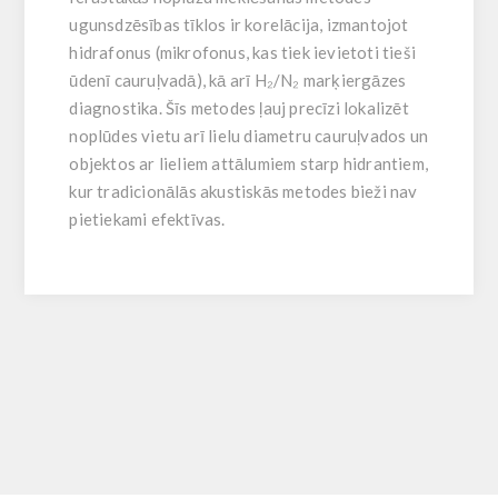
ugunsdzēsības tīklos ir korelācija, izmantojot
hidrafonus (mikrofonus, kas tiek ievietoti tieši
ūdenī cauruļvadā), kā arī H₂/N₂ marķiergāzes
diagnostika. Šīs metodes ļauj precīzi lokalizēt
noplūdes vietu arī lielu diametru cauruļvados un
objektos ar lieliem attālumiem starp hidrantiem,
kur tradicionālās akustiskās metodes bieži nav
pietiekami efektīvas.