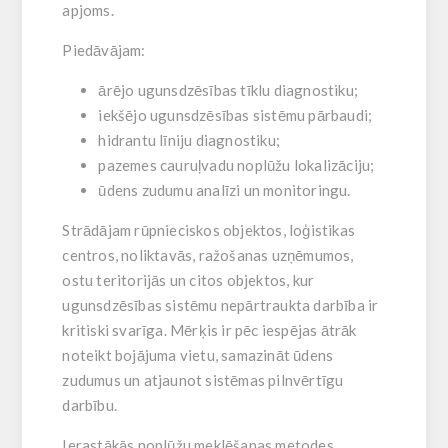
apjoms.
Piedāvājam:
ārējo ugunsdzēsības tīklu diagnostiku;
iekšējo ugunsdzēsības sistēmu pārbaudi;
hidrantu līniju diagnostiku;
pazemes cauruļvadu noplūžu lokalizāciju;
ūdens zudumu analīzi un monitoringu.
Strādājam rūpnieciskos objektos, loģistikas
centros, noliktavās, ražošanas uzņēmumos,
ostu teritorijās un citos objektos, kur
ugunsdzēsības sistēmu nepārtraukta darbība ir
kritiski svarīga. Mērķis ir pēc iespējas ātrāk
noteikt bojājuma vietu, samazināt ūdens
zudumus un atjaunot sistēmas pilnvērtīgu
darbību.
Ierastākās noplūžu meklēšanas metodes