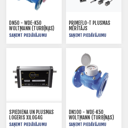
DN50 - WDE-K50
PRIMEFLO-T PLŪSMAS
WOLTMANN (TURBĪNAS)
MĒRĪTĀJS
TIPA ŪDENS SKAITĪTĀJS
SAŅEMT PIEDĀVĀJUMU
SAŅEMT PIEDĀVĀJUMU
SPIEDIENA UN PLŪSMAS
DN100 - WDE-K50
LOGERIS XILOG4G
WOLTMANN (TURBĪNAS)
TIPA ŪDENS SKAITĪTĀJS
SAŅEMT PIEDĀVĀJUMU
SAŅEMT PIEDĀVĀJUMU