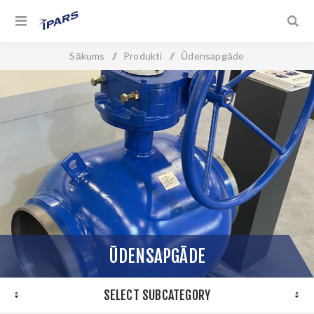
Sākums
/
Produkti
/
Ūdensapgāde
ŪDENSAPGĀDE
SELECT SUBCATEGORY