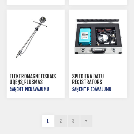
ELEKTROMAGNĒTISKAIS
SPIEDIENA DATU
ŪDENS PLŪSMAS
REĢISTRATORS
MĒRĪTĀJS - PRIMEPROBE
PRESSURE TRANSIENT
SAŅEMT PIEDĀVĀJUMU
SAŅEMT PIEDĀVĀJUMU
1
2
3