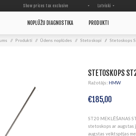
NOPLŪŽU DIAGNOSTIKA
PRODUKTI
ums
/
Produkti
/
Ūdens noplūdes
/
Stetoskopi
/
Stetoskops 
STETOSKOPS ST
Ražotājs:
HMW
€185,00
ST20 MEKLĒŠANAS STET
stetoskops ar augstas j
augstas veiktspējas me