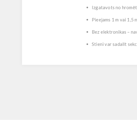
Izgatavots no
hromēt
Pieejams
1 m vai 1,5 
Bez elektronikas – na
Stieni var
sadalīt sekc