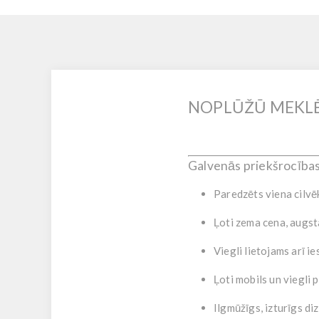
NOPLŪŽŪ MEKL
Galvenās priekšrocība
Paredzēts
viena cilv
Ļoti
zema cena
, augst
Viegli lietojams
arī ie
Ļoti mobils
un viegli 
Ilgmūžīgs,
izturīgs di