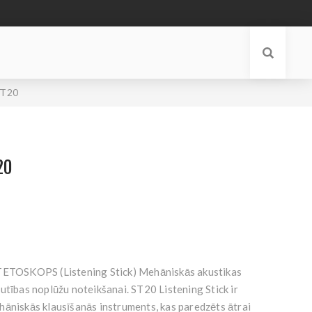
ST20
20
OSKOPS (Listening Stick) Mehāniskās akustikas
utības noplūžu noteikšanai. ST20 Listening Stick ir
hāniskās klausīšanās instruments, kas paredzēts ātrai