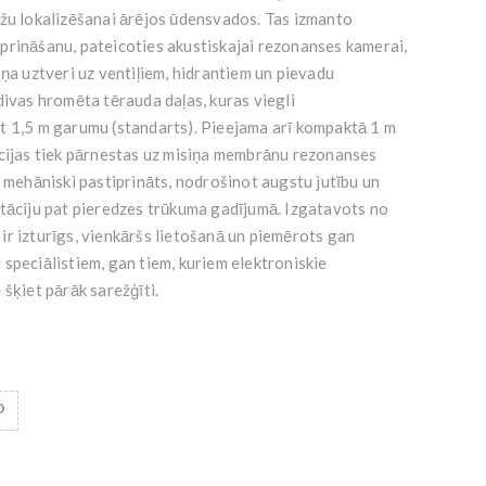
ūžu lokalizēšanai ārējos ūdensvados. Tas izmanto
prināšanu, pateicoties akustiskajai rezonanses kamerai,
šņa uztveri uz ventiļiem, hidrantiem un pievadu
divas hromēta tērauda daļas, kuras viegli
t 1,5 m garumu (standarts). Pieejama arī kompaktā 1 m
ācijas tiek pārnestas uz misiņa membrānu rezonanses
k mehāniski pastiprināts, nodrošinot augstu jutību un
etāciju pat pieredzes trūkuma gadījumā. Izgatavots no
r izturīgs, vienkāršs lietošanā un piemērots gan
speciālistiem, gan tiem, kuriem elektroniskie
 šķiet pārāk sarežģīti.