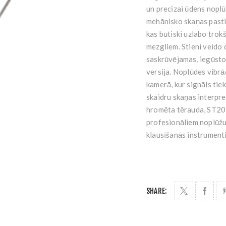
un precīzai ūdens nopl
mehānisko skaņas pasti
kas būtiski uzlabo trok
mezgliem. Stieni veido 
saskrūvējamas, iegūsto
versija. Noplūdes vibr
kamerā, kur signāls tie
skaidru skaņas interpr
hromēta tērauda, ST20 i
profesionāliem noplūžu 
klausīšanās instrumenti
SHARE: