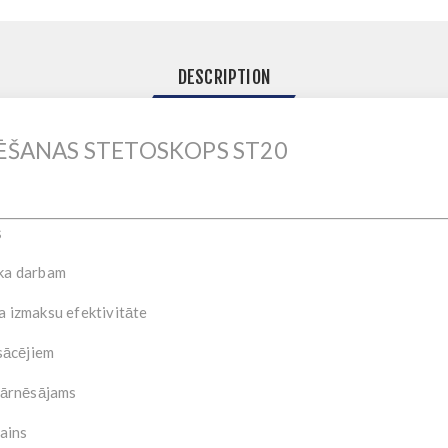
DESCRIPTION
ĒŠANAS STETOSKOPS
ST20
s
ēka darbam
a izmaksu efektivitāte
sācējiem
pārnēsājams
zains