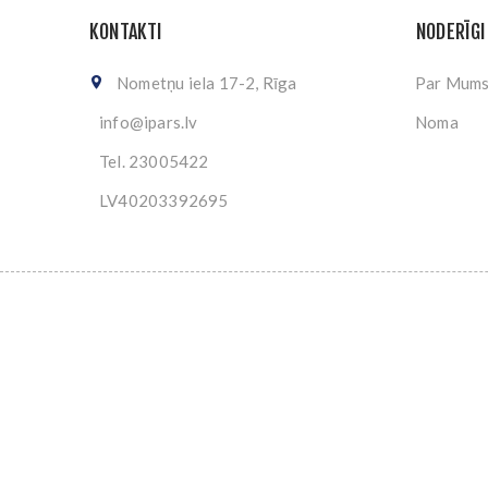
KONTAKTI
NODERĪGI
Nometņu iela 17-2, Rīga
Par Mum
info@ipars.lv
Noma
Tel. 23005422
LV40203392695