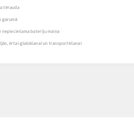
a tērauda
m
garumā
v nepieciešama bateriju maiņa
ijās
, ērtai glabāšanai un transportēšanai