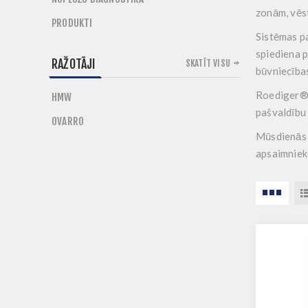
zonām, vēst
PRODUKTI
Sistēmas pa
spiediena p
RAŽOTĀJI
SKATĪT VISU
būvniecība
Roediger® s
HMW
pašvaldību 
OVARRO
Mūsdienā
apsaimnieko