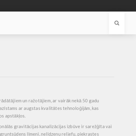
rādātājiem un ražotājiem, ar vairāk nekā 50 gadu
azīstams ar augstas kvalitātes tehnoloģijām, kas
os apstākļos.
ālās gravitācijas kanalizācijas izbūve ir sarežģīta vai
 gruntsūdens līmeni, nelīdzenu reljefu, piekrastes