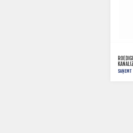
ROEDIG
KANALI
SAŅEMT