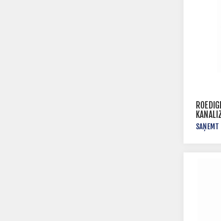
ROEDIG
KANALI
SAŅEMT