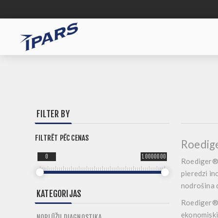
FILTER BY
FILTRĒT PĒC CENAS
Roedige
0
10000000
Roediger
pieredzi in
nodrošina 
KATEGORIJAS
Roediger® v
ekonomiski 
NOPLŪŽU DIAGNOSTIKA