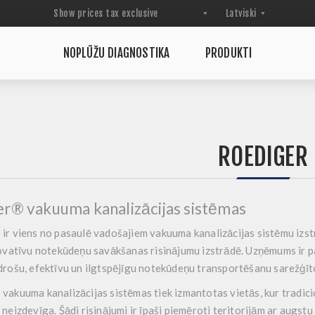
NOPLŪŽU DIAGNOSTIKA
PRODUKTI
ROEDIGER
r® vakuuma kanalizācijas sistēmas
®
ir viens no pasaulē vadošajiem vakuuma kanalizācijas sistēmu izst
ovatīvu notekūdeņu savākšanas risinājumu izstrādē. Uzņēmums ir p
drošu, efektīvu un ilgtspējīgu notekūdeņu transportēšanu sarežģīt
akuuma kanalizācijas sistēmas tiek izmantotas vietās, kur tradicion
neizdevīga. Šādi risinājumi ir īpaši piemēroti teritorijām ar augstu