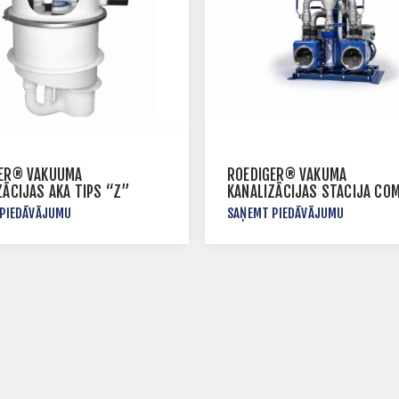
ER® VAKUUMA
ROEDIGER® VAKUMA
ZĀCIJAS AKA TIPS “Z”
KANALIZĀCIJAS STACIJA CO
VS – TYPE 30 FU
 PIEDĀVĀJUMU
SAŅEMT PIEDĀVĀJUMU