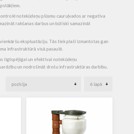
apstākļiem.
s kontrolē notekūdeņu plūsmu cauruļvados ar negatīva
amazināt rakšanas darbus un būtiski samazināt
vienkāršu ekspluatāciju. Tās tiek plaši izmantotas gan
sma infrastruktūrā visā pasaulē.
ms ilgtspējīgai un efektīvai notekūdeņu
sardzību un nodrošināt drošu infrastruktūras darbību.