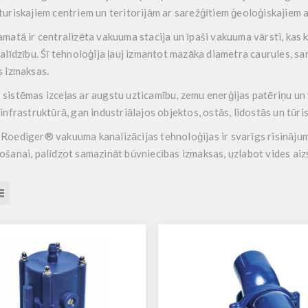
uriskajiem centriem un teritorijām ar sarežģītiem ģeoloģiskajiem 
matā ir centralizēta vakuuma stacija un īpaši vakuuma vārsti, ka
alīdzību. Šī tehnoloģija ļauj izmantot mazāka diametra caurules, s
s izmaksas.
istēmas izceļas ar augstu uzticamību, zemu enerģijas patēriņu un 
infrastruktūrā, gan industriālajos objektos, ostās, lidostās un tūri
s
Roediger® vakuuma kanalizācijas
tehnoloģijas ir svarīgs risināju
šanai, palīdzot samazināt būvniecības izmaksas, uzlabot vides aiz