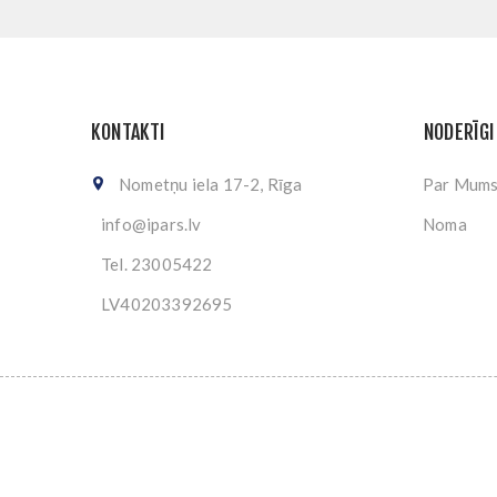
KONTAKTI
NODERĪGI
Nometņu iela 17-2, Rīga
Par Mum
info@ipars.lv
Noma
Tel. 23005422
LV40203392695