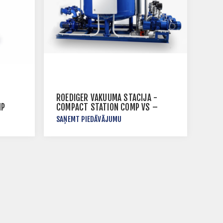
ROEDIGER VAKUUMA STACIJA -
MP
COMPACT STATION COMP VS –
TYPE 360
SAŅEMT PIEDĀVĀJUMU