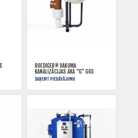
S
ROEDIGER® VAKUMA
KANALIZĀCIJAS AKA “G” G65
SAŅEMT PIEDĀVĀJUMU