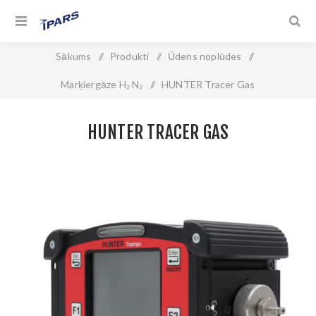
Sākums
/
Produkti
/
Ūdens noplūdes
/
Marķiergāze H₂ N₂
/
HUNTER Tracer Gas
HUNTER TRACER GAS