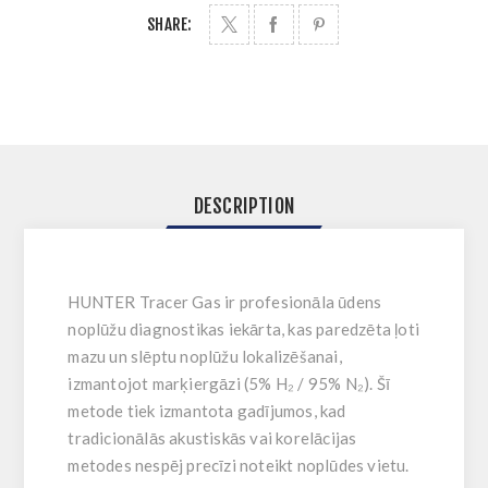
SHARE:
DESCRIPTION
HUNTER Tracer Gas ir profesionāla ūdens
noplūžu diagnostikas iekārta, kas paredzēta ļoti
mazu un slēptu noplūžu lokalizēšanai,
izmantojot marķiergāzi (5% H₂ / 95% N₂). Šī
metode tiek izmantota gadījumos, kad
tradicionālās akustiskās vai korelācijas
metodes nespēj precīzi noteikt noplūdes vietu.