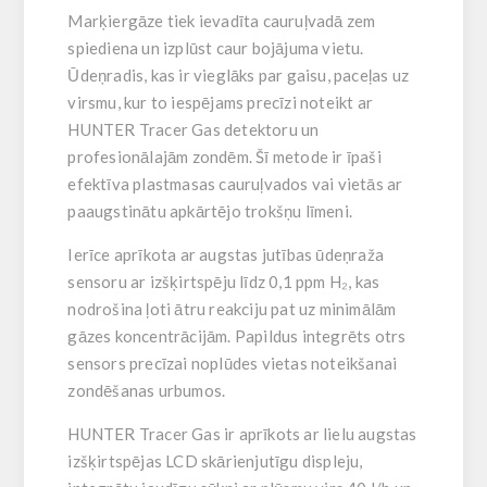
Marķiergāze tiek ievadīta cauruļvadā zem
spiediena un izplūst caur bojājuma vietu.
Ūdeņradis, kas ir vieglāks par gaisu, paceļas uz
virsmu, kur to iespējams precīzi noteikt ar
HUNTER Tracer Gas detektoru un
profesionālajām zondēm. Šī metode ir īpaši
efektīva plastmasas cauruļvados vai vietās ar
paaugstinātu apkārtējo trokšņu līmeni.
Ierīce aprīkota ar augstas jutības ūdeņraža
sensoru ar izšķirtspēju līdz 0,1 ppm H₂, kas
nodrošina ļoti ātru reakciju pat uz minimālām
gāzes koncentrācijām. Papildus integrēts otrs
sensors precīzai noplūdes vietas noteikšanai
zondēšanas urbumos.
HUNTER Tracer Gas ir aprīkots ar lielu augstas
izšķirtspējas LCD skārienjutīgu displeju,