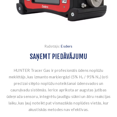
Ražotājs:
Esders
SAŅEMT PIEDĀVĀJUMU
HUNTER Tracer Gas ir profesionāls ūdens noplūžu
meklētājs, kas izmanto marķiergāzi (5% H₂ / 95% N₂) ļoti
precīzai slēpto noplūžu noteikšanai ūdensvados un
cauruļvadu sistēmās. Ierīce aprīkota ar augstas jutības
ūdeņraža sensoru, integrētu jaudīgu sūkni un ātru reakcijas
laiku, kas ļauj noteikt pat vismazākās noplūdes vietās, kur
akustiskās metodes nav efektīvas.