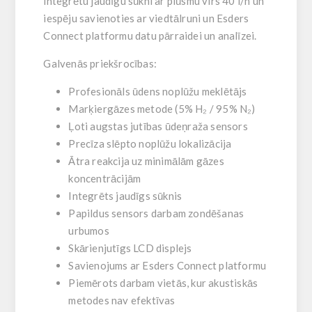
integrētu jaudīgu sūkni ar plūsmu virs 40 l/h un
iespēju savienoties ar viedtālruni un Esders
Connect platformu datu pārraidei un analīzei.
Galvenās priekšrocības:
Profesionāls ūdens noplūžu meklētājs
Marķiergāzes metode (5% H₂ / 95% N₂)
Ļoti augstas jutības ūdeņraža sensors
Precīza slēpto noplūžu lokalizācija
Ātra reakcija uz minimālām gāzes
koncentrācijām
Integrēts jaudīgs sūknis
Papildus sensors darbam zondēšanas
urbumos
Skārienjutīgs LCD displejs
Savienojums ar Esders Connect platformu
Piemērots darbam vietās, kur akustiskās
metodes nav efektīvas