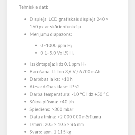
Tehniskie dati:
Displejs: LCD grafiskais displejs 240 ×
160 px ar skārienfunkciju
Mērījumu diapazons:
0–1000 ppm H₂
0,1–5,0 Vol.% H₂
Izšķirtspēja: līdz 0,1 ppm H₂
Barošana: Li-Ion 3,6 V / 6700 mAh
Darbības laiks: >10 h
Aizsardzības klase: IP52
Darba temperatūra: -10 °C līdz +50 °C
Sūkņa plūsma: >40 l/h
Spiediens: >300 mbar
Datu atmiņa: >2 000 000 mērījumu
Izmēri: 205 × 105 × 86 mm
Svars: apm. 1,115 kg