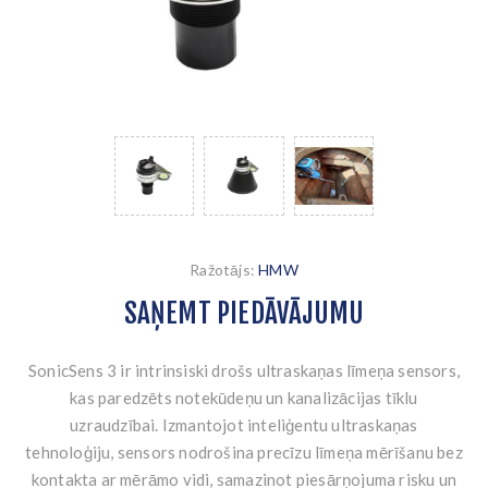
Ražotājs:
HMW
SAŅEMT PIEDĀVĀJUMU
SonicSens 3 ir intrinsiski drošs ultraskaņas līmeņa sensors,
kas paredzēts notekūdeņu un kanalizācijas tīklu
uzraudzībai. Izmantojot inteliģentu ultraskaņas
tehnoloģiju, sensors nodrošina precīzu līmeņa mērīšanu bez
kontakta ar mērāmo vidi, samazinot piesārņojuma risku un