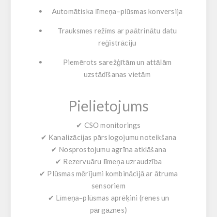
Automātiska līmeņa–plūsmas konversija
Trauksmes režīms ar paātrinātu datu
reģistrāciju
Piemērots sarežģītām un attālām
uzstādīšanas vietām
Pielietojums
✔ CSO monitorings
✔ Kanalizācijas pārslogojumu noteikšana
✔ Nosprostojumu agrīna atklāšana
✔ Rezervuāru līmeņa uzraudzība
✔ Plūsmas mērījumi kombinācijā ar ātruma
sensoriem
✔ Līmeņa–plūsmas aprēķini (renes un
pārgāznes)