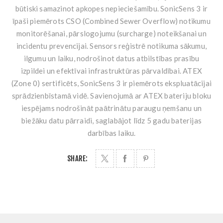
būtiski samazinot apkopes nepieciešamību. SonicSens 3 ir
īpaši piemērots CSO (Combined Sewer Overflow) notikumu
monitorēšanai, pārslogojumu (surcharge) noteikšanai un
incidentu prevencijai. Sensors reģistrē notikuma sākumu,
ilgumu un laiku, nodrošinot datus atbilstības prasību
izpildei un efektīvai infrastruktūras pārvaldībai. ATEX
(Zone 0) sertificēts, SonicSens 3 ir piemērots ekspluatācijai
sprādzienbīstamā vidē. Savienojumā ar ATEX bateriju bloku
iespējams nodrošināt paātrinātu paraugu ņemšanu un
biežāku datu pārraidi, saglabājot līdz 5 gadu baterijas
darbības laiku.
SHARE: