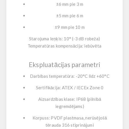
±6 mm pie 3 m
±5 mm pie 6 m
±9 mm pie 10 m
Starojuma leņķis:
10° (-3 dB robeža)
Temperatūras kompensācija:
iebūvēta
Ekspluatācijas parametri
Darbības temperatūra: -20°C līdz +60°C
Sertifikācija: ATEX / IECEx Zone 0
Aizsardzības klase: IP68 (pilnībā
iegremdējams)
Korpuss: PVDF plastmasa, nerūsējošā
tērauda 316 stiprinājumi