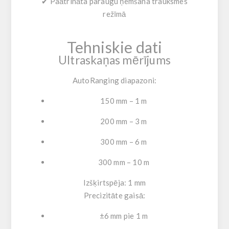
✔ Paātrināta paraugu ņemšana trauksmes
režīmā
Tehniskie dati
Ultraskaņas mērījums
AutoRanging diapazoni:
150 mm – 1 m
200 mm – 3 m
300 mm – 6 m
300 mm – 10 m
Izšķirtspēja:
1 mm
Precizitāte gaisā:
±6 mm pie 1 m