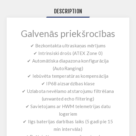
DESCRIPTION
Galvenās priekšrocības
✔ Bezkontakta ultraskaņas mērījums
✔ Intrinsiski drošs (ATEX Zone 0)
✔ Automātiska diapazona konfigurācija
(AutoRanging)
✔ Iebūvēta temperatūras kompensācija
✔ IP68 aizsardzības klase
✔ Uzlabota nevēlamo atstarojumu filtrēšana
(unwanted echo filtering)
✔ Savietojams ar HWM telemetrijas datu
logeriem
✔ Ilgs baterijas darbības laiks (5 gadi pie 15
min intervāla)